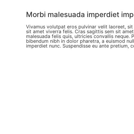
Morbi malesuada imperdiet imp
Vivamus volutpat eros pulvinar velit laoreet, si
sit amet viverra felis. Cras sagittis sem sit am
malesuada felis quis, ultricies convallis neque. 
bibendum nibh in dolor pharetra, a euismod nulla
imperdiet nunc. Suspendisse eu ante pretium, c
NEW WEBSITE