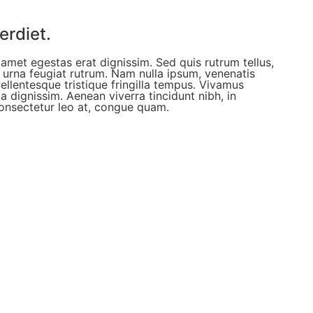
erdiet.
t amet egestas erat dignissim. Sed quis rutrum tellus,
et urna feugiat rutrum. Nam nulla ipsum, venenatis
Pellentesque tristique fringilla tempus. Vivamus
 dignissim. Aenean viverra tincidunt nibh, in
onsectetur leo at, congue quam.
LATEST EVENT