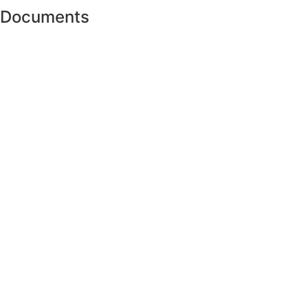
Documents
Lists of all Business Costs
Cost Estimate for the Year
All Useful information
The Staff Organization Chart
Super Promo
LUCY ALMOND