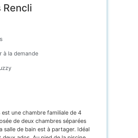
s Rencli
s
er à la demande
cuzzy
is est une chambre familiale de 4
osée de deux chambres séparées
a salle de bain est à partager. Idéal
 deux ados. Au pied de la piscine.