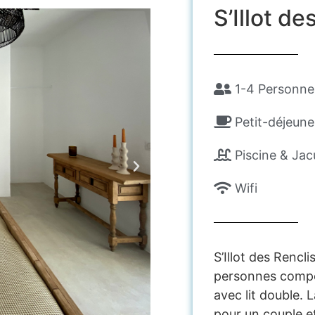
S’Illot de
1-4 Personne
Petit-déjeun
Piscine & Ja
Wifi
S’Illot des Rencl
personnes comp
avec lit double. L
pour un couple et